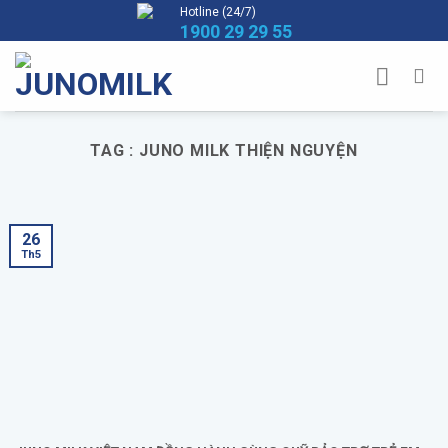
Skip
Hotline (24/7)
1900 29 29 55
to
content
TAG :
JUNO MILK THIỆN NGUYỆN
26
Th5