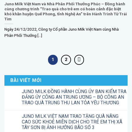
Juno Milk Việt Nam và Nhà Phân Phối Thưởng Phúc – Đồng hành
cùng chương trình “Trao quà cho trẻ em có hoàn cảnh đặc biệt
khó khăn huyện Quế Phong, tỉnh Nghệ An” trên Hành Trình Từ Trái
Tim
Ngày 24/12/2022, Công ty Cổ phần Juno Milk Việt Nam cùng Nhà
Phân Phối Thưởng [...]
1
2
BÀI VIẾT MỚI
JUNO MILK ĐỒNG HÀNH CÙNG ỦY BAN KIỂM TRA
ĐẢNG ỦY CÔNG AN TRUNG ƯƠNG – BỘ CÔNG AN
TRAO QUÀ TRUNG THU LAN TỎA YÊU THƯƠNG
JUNO MILK VIỆT NAM TRAO TẶNG QUÀ NÂNG
CAO SỨC KHOẺ MIỄN DỊCH CHO TRẺ EM THỊ XÃ
TÂY SƠN BỊ ẢNH HƯỞNG BÃO SỐ 3