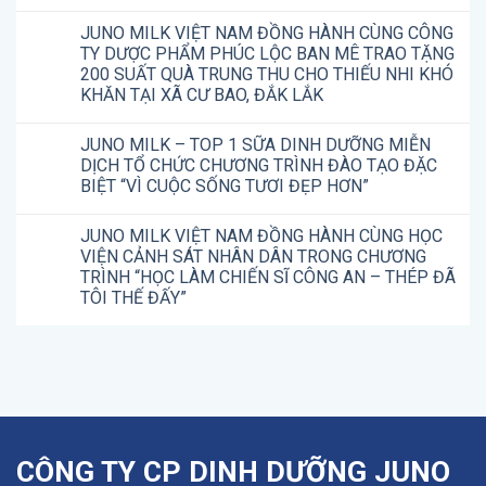
JUNO MILK VIỆT NAM ĐỒNG HÀNH CÙNG CÔNG
TY DƯỢC PHẨM PHÚC LỘC BAN MÊ TRAO TẶNG
200 SUẤT QUÀ TRUNG THU CHO THIẾU NHI KHÓ
KHĂN TẠI XÃ CƯ BAO, ĐẮK LẮK
JUNO MILK – TOP 1 SỮA DINH DƯỠNG MIỄN
DỊCH TỔ CHỨC CHƯƠNG TRÌNH ĐÀO TẠO ĐẶC
BIỆT “VÌ CUỘC SỐNG TƯƠI ĐẸP HƠN”
JUNO MILK VIỆT NAM ĐỒNG HÀNH CÙNG HỌC
VIỆN CẢNH SÁT NHÂN DÂN TRONG CHƯƠNG
TRÌNH “HỌC LÀM CHIẾN SĨ CÔNG AN – THÉP ĐÃ
TÔI THẾ ĐẤY”
CÔNG TY CP DINH DƯỠNG JUNO