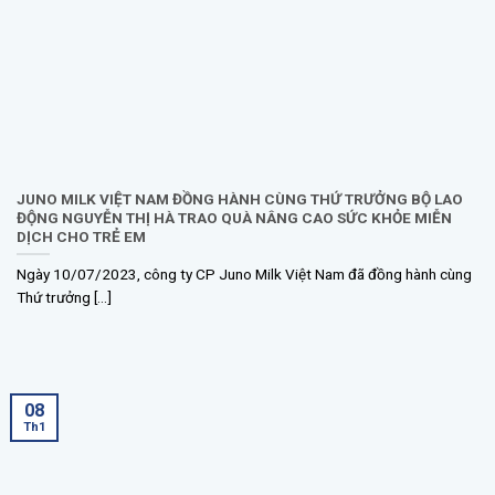
JUNO MILK VIỆT NAM ĐỒNG HÀNH CÙNG THỨ TRƯỞNG BỘ LAO
ĐỘNG NGUYỄN THỊ HÀ TRAO QUÀ NÂNG CAO SỨC KHỎE MIỄN
DỊCH CHO TRẺ EM
Ngày 10/07/2023, công ty CP Juno Milk Việt Nam đã đồng hành cùng
Thứ trưởng [...]
08
Th1