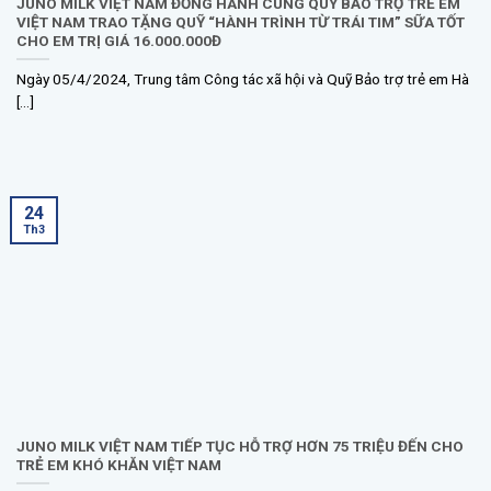
JUNO MILK VIỆT NAM ĐỒNG HÀNH CÙNG QUỸ BẢO TRỢ TRẺ EM
VIỆT NAM TRAO TẶNG QUỸ “HÀNH TRÌNH TỪ TRÁI TIM” SỮA TỐT
CHO EM TRỊ GIÁ 16.000.000Đ
Ngày 05/4/2024, Trung tâm Công tác xã hội và Quỹ Bảo trợ trẻ em Hà
[...]
24
Th3
JUNO MILK VIỆT NAM TIẾP TỤC HỖ TRỢ HƠN 75 TRIỆU ĐẾN CHO
TRẺ EM KHÓ KHĂN VIỆT NAM