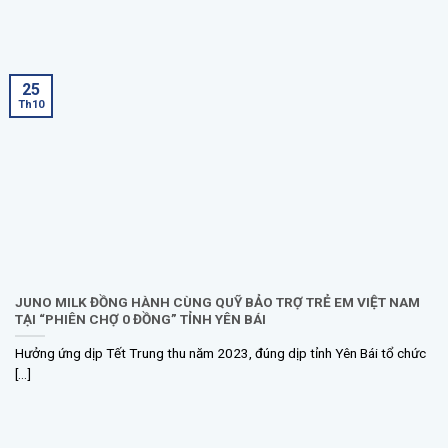
25
Th10
JUNO MILK ĐỒNG HÀNH CÙNG QUỸ BẢO TRỢ TRẺ EM VIỆT NAM
TẠI “PHIÊN CHỢ 0 ĐỒNG” TỈNH YÊN BÁI
Hưởng ứng dịp Tết Trung thu năm 2023, đúng dịp tỉnh Yên Bái tổ chức
[...]