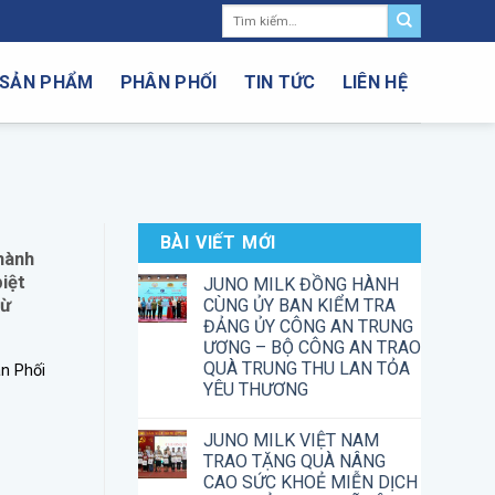
Tìm
kiếm:
SẢN PHẨM
PHÂN PHỐI
TIN TỨC
LIÊN HỆ
BÀI VIẾT MỚI
hành
iệt
JUNO MILK ĐỒNG HÀNH
Từ
CÙNG ỦY BAN KIỂM TRA
ĐẢNG ỦY CÔNG AN TRUNG
ƯƠNG – BỘ CÔNG AN TRAO
QUÀ TRUNG THU LAN TỎA
n Phối
YÊU THƯƠNG
JUNO MILK VIỆT NAM
TRAO TẶNG QUÀ NÂNG
CAO SỨC KHOẺ MIỄN DỊCH