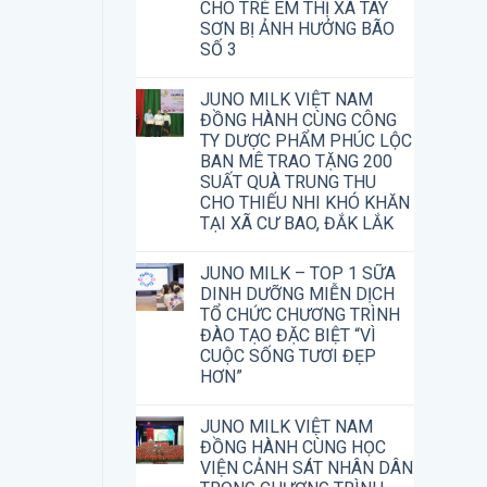
CHO TRẺ EM THỊ XÃ TÂY
SƠN BỊ ẢNH HƯỞNG BÃO
SỐ 3
JUNO MILK VIỆT NAM
ĐỒNG HÀNH CÙNG CÔNG
TY DƯỢC PHẨM PHÚC LỘC
BAN MÊ TRAO TẶNG 200
SUẤT QUÀ TRUNG THU
CHO THIẾU NHI KHÓ KHĂN
TẠI XÃ CƯ BAO, ĐẮK LẮK
JUNO MILK – TOP 1 SỮA
DINH DƯỠNG MIỄN DỊCH
TỔ CHỨC CHƯƠNG TRÌNH
ĐÀO TẠO ĐẶC BIỆT “VÌ
CUỘC SỐNG TƯƠI ĐẸP
HƠN”
JUNO MILK VIỆT NAM
ĐỒNG HÀNH CÙNG HỌC
VIỆN CẢNH SÁT NHÂN DÂN