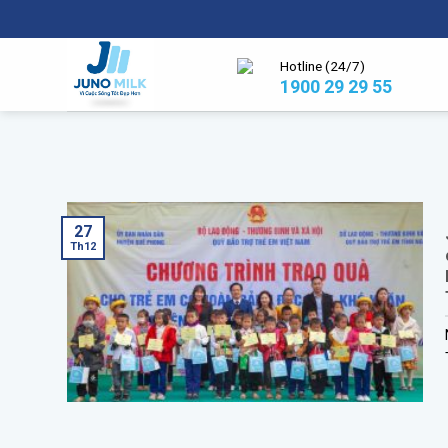
Skip
to
content
Hotline (24/7)
1900 29 29 55
27
Th12