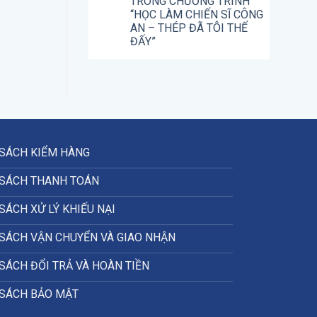
TRONG CHƯƠNG TRÌNH
“HỌC LÀM CHIẾN SĨ CÔNG
AN – THÉP ĐÃ TÔI THẾ
ĐẤY”
 SÁCH KIỂM HÀNG
 SÁCH THANH TOÁN
SÁCH XỬ LÝ KHIẾU NẠI
SÁCH VẬN CHUYỂN VÀ GIAO NHẬN
SÁCH ĐỔI TRẢ VÀ HOÀN TIỀN
 SÁCH BẢO MẬT