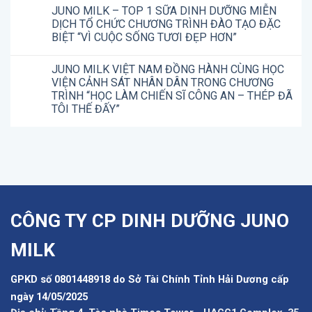
JUNO MILK – TOP 1 SỮA DINH DƯỠNG MIỄN
DỊCH TỔ CHỨC CHƯƠNG TRÌNH ĐÀO TẠO ĐẶC
BIỆT “VÌ CUỘC SỐNG TƯƠI ĐẸP HƠN”
JUNO MILK VIỆT NAM ĐỒNG HÀNH CÙNG HỌC
VIỆN CẢNH SÁT NHÂN DÂN TRONG CHƯƠNG
TRÌNH “HỌC LÀM CHIẾN SĨ CÔNG AN – THÉP ĐÃ
TÔI THẾ ĐẤY”
CÔNG TY CP DINH DƯỠNG JUNO
MILK
GPKD số 0801448918 do Sở Tài Chính Tỉnh Hải Dương cấp
ngày 14/05/2025