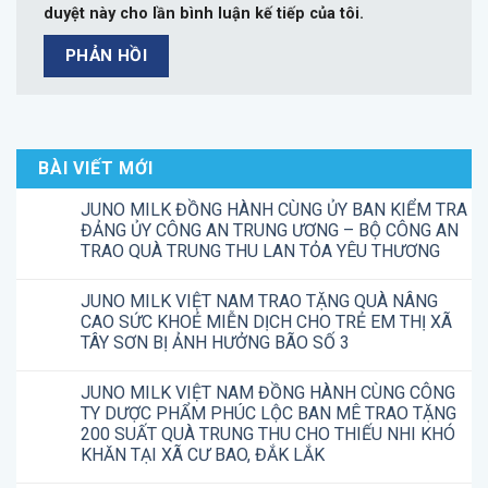
duyệt này cho lần bình luận kế tiếp của tôi.
BÀI VIẾT MỚI
JUNO MILK ĐỒNG HÀNH CÙNG ỦY BAN KIỂM TRA
ĐẢNG ỦY CÔNG AN TRUNG ƯƠNG – BỘ CÔNG AN
TRAO QUÀ TRUNG THU LAN TỎA YÊU THƯƠNG
JUNO MILK VIỆT NAM TRAO TẶNG QUÀ NÂNG
CAO SỨC KHOẺ MIỄN DỊCH CHO TRẺ EM THỊ XÃ
TÂY SƠN BỊ ẢNH HƯỞNG BÃO SỐ 3
JUNO MILK VIỆT NAM ĐỒNG HÀNH CÙNG CÔNG
TY DƯỢC PHẨM PHÚC LỘC BAN MÊ TRAO TẶNG
200 SUẤT QUÀ TRUNG THU CHO THIẾU NHI KHÓ
KHĂN TẠI XÃ CƯ BAO, ĐẮK LẮK