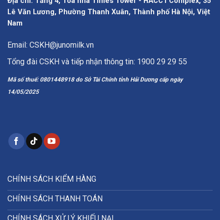
Địa chỉ: Tầng 4, Tòa nhà Times Tower - HACC1 Complex, 35
Lê Văn Lương, Phường Thanh Xuân, Thành phố Hà Nội, Việt
Nam
Email: CSKH@junomilk.vn
Tổng đài CSKH và tiếp nhận thông tin: 1900 29 29 55
Mã số thuế: 0801448918 do Sở Tài Chính tỉnh Hải Dương cấp ngày
14/05/2025
CHÍNH SÁCH KIỂM HÀNG
CHÍNH SÁCH THANH TOÁN
CHÍNH SÁCH XỬ LÝ KHIẾU NẠI