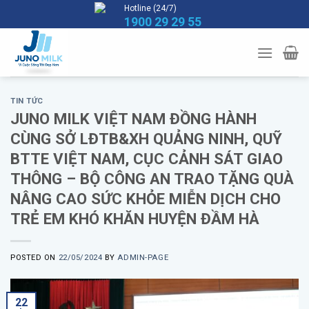
Skip
Hotline (24/7)
1900 29 29 55
to
content
TIN TỨC
JUNO MILK VIỆT NAM ĐỒNG HÀNH
CÙNG SỞ LĐTB&XH QUẢNG NINH, QUỸ
BTTE VIỆT NAM, CỤC CẢNH SÁT GIAO
THÔNG – BỘ CÔNG AN TRAO TẶNG QUÀ
NÂNG CAO SỨC KHỎE MIỄN DỊCH CHO
TRẺ EM KHÓ KHĂN HUYỆN ĐẦM HÀ
POSTED ON
22/05/2024
BY
ADMIN-PAGE
22